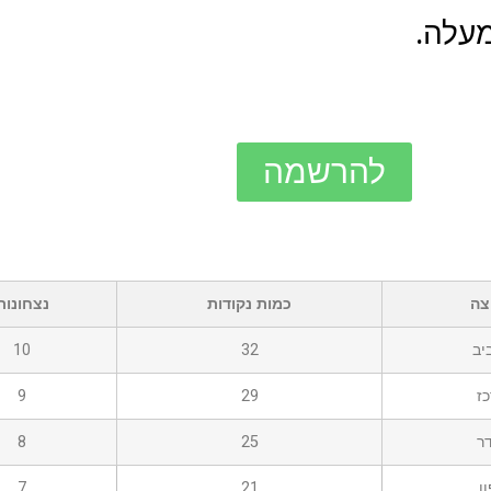
להרשמה
צה
כמות נקודות
נצחונות
יב
32
10
ז
29
9
ר
25
8
ן
21
7