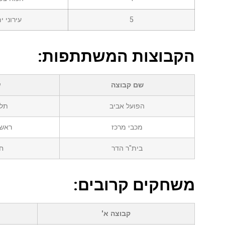
5
עירוני י
הקבוצות המשתתפות:
שם קבוצה
ע
הפועל אביב
תל 
מכבי מרכז
ראשו
בית"ר הדר
ח
משחקים קרובים:
קבוצה א'