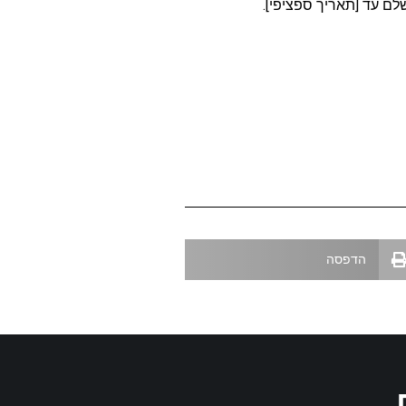
ם עד [תאריך ספציפי].
הדפסה