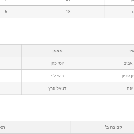
ם
18
6
יר
מאמן
אביב
יוסי כהן
ן לציון
רועי לוי
יפה
דניאל פרץ
קבוצה ב'
תאר