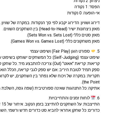
ניצחון: 2 נקודות
הפסד: 1 נקודה
אי-הופעה: 0 נקודות
דירוג ושוויון: הדירוג יקבע לפי סך הנקודות. במקרה של שוויון
מאזן ניצחונות ישיר (Head-to-Head) בין השחקנים השווים.
מאזן סטים כללי (Sets Won vs. Sets Lost).
מאזן משחקונים כללי (Games Won vs. Games Lost).
5.
ספורט הוגן (Fair Play) ושיפוט עצמי
שיפוט עצמי (Self-Judging): כל המשחקים ישוחקו בשיפוט עצמי של השחקנים, אלא אם הוקצה שופט רשמי.
קריאות: קריאת "אאוט" (Out) צריכה להתבצע מיד. כל שחקן קורא רק את הכדורים שנחתו בצד המגרש שלו.
ספק תמיד לטובת היריב: אם יש ספק לגבי קריאה, הכלל הוא "בפנים" (In) לט
the Point).
אתיקה: כל התנהגות שאינה ספורטיבית (שפה גסה, השלכת מח
6.
לוחות זמנים והתחייבויות
התייצבות: על השחקנים להתייצב בזמן הנקוב. איחור של 15 דקות ללא הודעה מראש ייחשב הפסד טכני (Walkover).
כדורים: כל שחקן אחראי להביא סט כדורים חדש ורשמי. הש