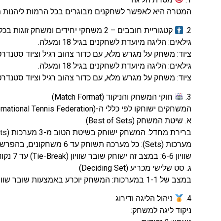
המטרה היא לאפשר לשחקנים מבוגרים בכל הרמות ליהנות מטניס ת
2.
קטגוריית חובבים – 2 משחקי יחידים ומשחק זוגות בכל מפגש
גילאים: הליגה מיועדת לשחקנים בגיל 18 ומעלה.
ציוד: משחק על מגרש מלא, עם כדור צהוב רגיל וציוד סטנדרטי (ll Court, Yellow Ball, Official Rules
גילאים: הליגה מיועדת לשחקנים בגיל 18 ומעלה.
ציוד: משחק על מגרש מלא, עם כדור צהוב רגיל וציוד סטנדרטי (ll Court, Yellow Ball, Official Rules
3.
חוקי המשחק והניקוד (Match Format)
המשחקים ישוחקו לפי כללי ה-ITF (International Tennis Federation) הרשמיים, למעט שינויים מקומיים אלו:
א. שיטת המשחק (Best of Sets)
ברירת מחדל: המשחק ישוחק בשיטת הטוב מ-3 מערכות (Best of 3 Sets).
מערכות (Sets): כל מערכה תשוחק עד 6 משחקונים, בהפרש 2.
שוויון 6-6: במצב זה ישוחק שובר שוויון (Tie-Break) עד 7 נקודות (בהפרש 2).
ג. סט שלישי מכריע (Deciding Set)
במצב של 1-1 במערכות: המשחק יוכרע באמצעות שובר שוויון סופר (Super Tie-Break) עד 10 נקודות (בהפרש 2), במקום לשחק סט שלישי מלא.
4.
ניהול הליגה ודירוג
ניקוד ליגה למשחק: