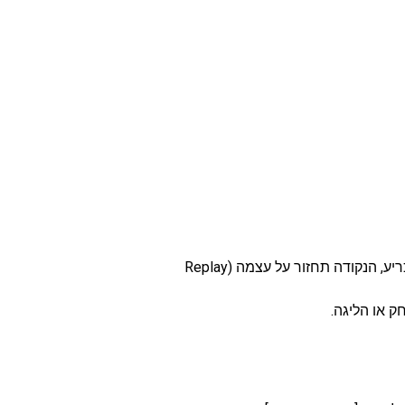
תקריות: במקרה של ויכוח שלא נפתר בין השחקנים, יש לקרוא למנהל הליגה או למשקיף, אשר יקבל החלטה סופית. אם לא ניתן להכריע, הנקודה תחזור על עצמה (Replay
 או הליגה.